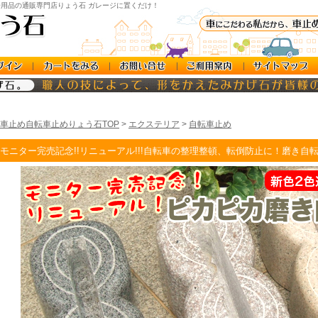
用品の通販専門店りょう石 ガレージに置くだけ！
車止め自転車止めりょう石TOP
>
エクステリア
>
自転車止め
モニター完売記念!!リニューアル!!!自転車の整理整頓、転倒防止に！磨き