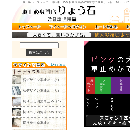
車止めカーストッパー自転車止め＠駐車場用品の通販専門店りょう石 ガレージに
薪デザイン車止め（小）
薪デザイン車止め（大）
切り出し四角車止め（小）
切り出し四角車止め（大)
切り株年輪車止め