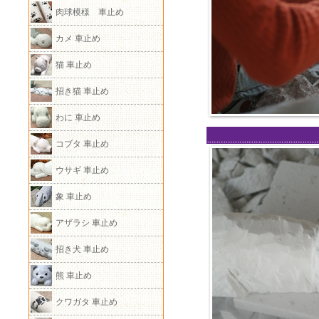
肉球模様 車止め
カメ 車止め
猫 車止め
招き猫 車止め
わに 車止め
コブタ 車止め
ウサギ 車止め
象 車止め
アザラシ 車止め
招き犬 車止め
熊 車止め
クワガタ 車止め