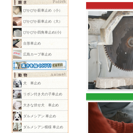
ぴかぴか薪車止め（小）
ぴかぴか薪車止め（大）
ぴかぴか四角車止め(小)
台形車止め
広島カープ車止め
犬 車止め
リボン付き犬の子車止め
大きな伏せ犬 車止め
ダルメシアン 車止め
ダルメシアン模様 車止め