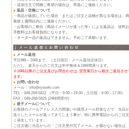
・追加注文で同梱ご希望の場合は、早急にご連絡ください。
●
返品・交換について
・商品が破損していた場合、またはご注文と品物が異なる場合は、
着後１週間以内にご連絡ください。
・お客様のご都合（商品イメージが違った等）による返品は、送料
手数料はお客様負担になります。
・オーダー品の返品はできません。予めご了承願います。
●
メール返信
平日9時～16時まで。（土日祝日：メール返信定休日）
ただし、楽天からのご注文は年中無休＆24時間承ります。
※16時以降のご注文及びお問合わせは､翌営業日から順次ご返信させ
ます。
●
お問い合わせ
メール：
info@ryoseki.com
TEL：049-268-5822 （平日：9:00～19:00，土日祝：9:00～17:00）
FAX：049-268-5825 (24時間受付)
●
迷子メールについて
お客様のメールアドレス入力間違いや迷惑メール対策などで、当店
送りしたメールが返ってきてしまう事が、特に携帯電話からのご注
く発生しています。
ご注文後に当店からの「ご注文受付完了メール」が届かない場合は