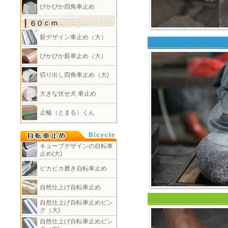
ぴかぴか四角車止め
薪デザイン車止め（大）
ぴかぴか薪車止め（大）
切り出し四角車止め（大)
大きな伏せ犬 車止め
止輪（とまる）くん
キューブデザインの自転車
止め(大)
ピカピカ磨き自転車止め
自然仕上げ自転車止め
自然仕上げ自転車止めピン
ク（大)
自然仕上げ自転車止めピン