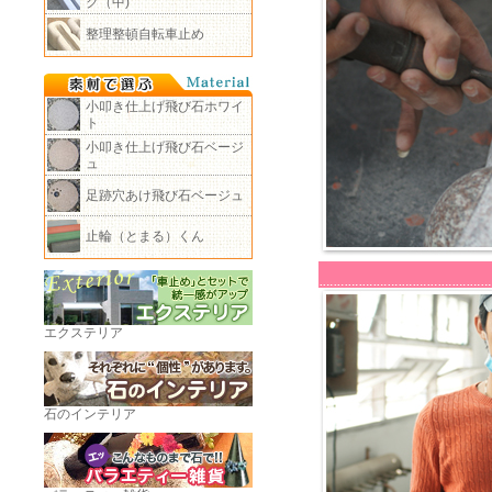
ク（中)
整理整頓自転車止め
小叩き仕上げ飛び石ホワイ
ト
小叩き仕上げ飛び石ベージ
ュ
足跡穴あけ飛び石ベージュ
止輪（とまる）くん
エクステリア
石のインテリア