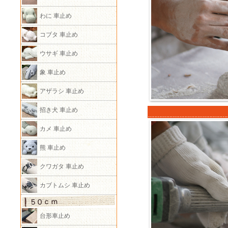
わに 車止め
コブタ 車止め
ウサギ 車止め
象 車止め
アザラシ 車止め
招き犬 車止め
カメ 車止め
熊 車止め
クワガタ 車止め
カブトムシ 車止め
台形車止め