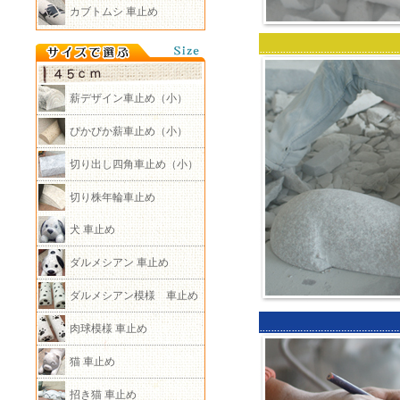
カブトムシ 車止め
薪デザイン車止め（小）
ぴかぴか薪車止め（小）
切り出し四角車止め（小）
切り株年輪車止め
犬 車止め
ダルメシアン 車止め
ダルメシアン模様 車止め
肉球模様 車止め
猫 車止め
招き猫 車止め